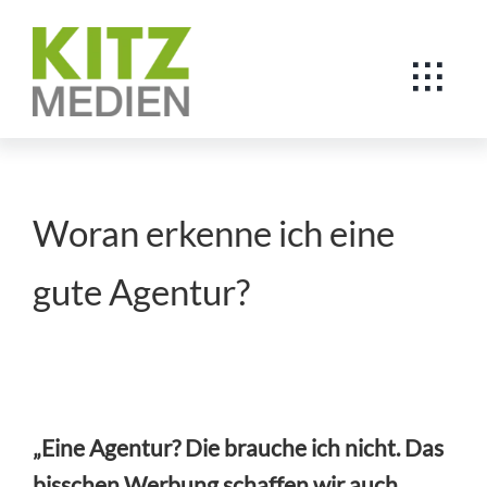
Skip
to
Togg
content
Navig
SPORTWERBUNG
WEITERE LEISTUNGEN
Woran erkenne ich eine
KITZ MEDIEN
gute Agentur?
KONTAKT
„Eine Agentur? Die brauche ich nicht. Das
bisschen Werbung schaffen wir auch