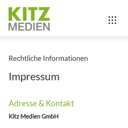
Skip
to
Togg
content
Navig
SPORTWERBUNG
WEITERE LEISTUNGEN
Rechtliche Informationen
KITZ MEDIEN
Impressum
KONTAKT
Adresse & Kontakt
Kitz Medien GmbH